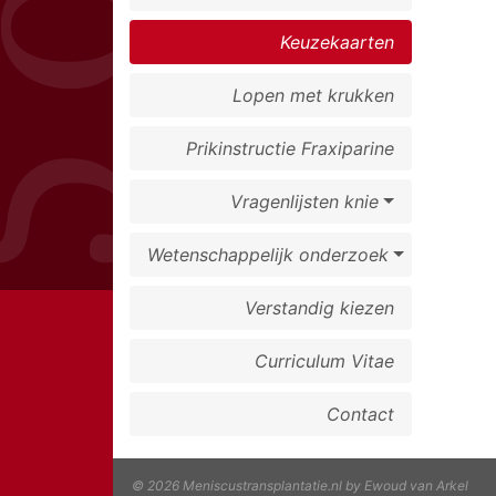
Keuzekaarten
Lopen met krukken
Prikinstructie Fraxiparine
Vragenlijsten knie
Wetenschappelijk onderzoek
Verstandig kiezen
Curriculum Vitae
Contact
© 2026 Meniscustransplantatie.nl by Ewoud van Arkel