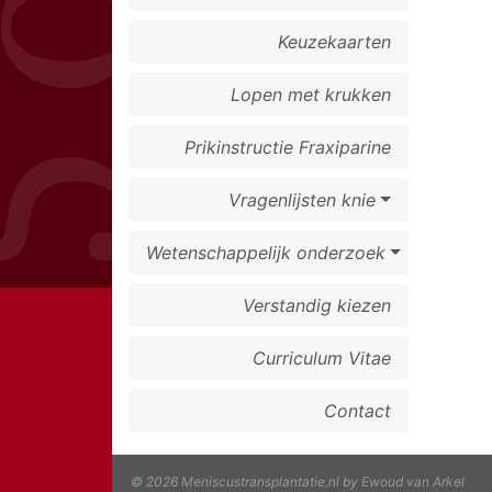
Keuzekaarten
Lopen met krukken
Prikinstructie Fraxiparine
Vragenlijsten knie
Wetenschappelijk onderzoek
Verstandig kiezen
Curriculum Vitae
Contact
© 2026 Meniscustransplantatie.nl by Ewoud van Arkel