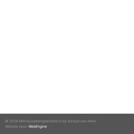
© 2026 Meniscustransplantatie.nl by Ewoud van Arkel
Website door:
WebEngine